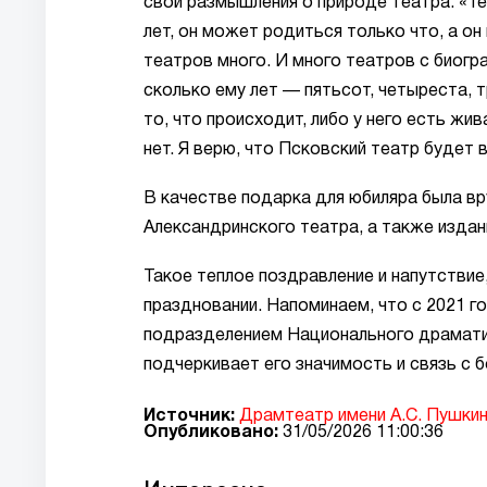
свои размышления о природе театра: «Те
лет, он может родиться только что, а он
театров много. И много театров с биогра
сколько ему лет — пятьсот, четыреста, тр
то, что происходит, либо у него есть жив
нет. Я верю, что Псковский театр будет 
В качестве подарка для юбиляра была в
Александринского театра, а также издан
Такое теплое поздравление и напутстви
праздновании. Напоминаем, что с 2021 
подразделением Национального драматич
подчеркивает его значимость и связь с 
Источник:
Драмтеатр имени А.С. Пушки
Опубликовано:
31/05/2026 11:00:36