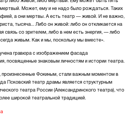
атр либо живой, либо мертвый. Ему может быть пять
 мертвый. Может, ему и не надо было рождаться. Таких
фией, а они мертвы. А есть театр — живой. И не важно,
иста, тысяча... Либо он живой: либо он откликается на
ая связь со зрителем, либо в нем есть энергия, — либо
всегда живым. Как и мы, поскольку мы вместе».
ручена гравюра с изображением фасада
ия, посвященные знаковым личностям и истории театра.
е, произнесенные Фокиным, стали важным моментом в
года Псковский театр драмы является структурным
еского театра России (Александринского театра), что
более широкой театральной традицией.
на