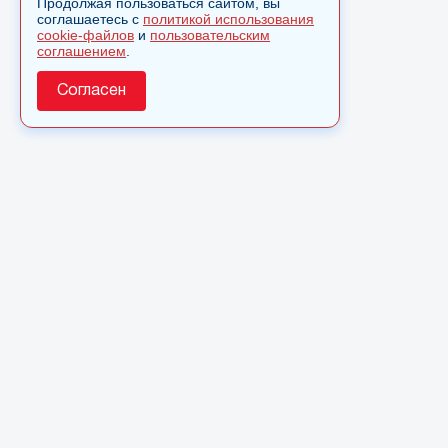
Продолжая пользоваться сайтом, вы
соглашаетесь с
политикой использования
cookie-файлов
и
пользовательским
соглашением
.
Согласен
О сайте
© 2025 Сетевое издание «Monavista» зарегистрировано 
по надзору в сфере связи, информационных технологий 
коммуникаций (Роскомнадзор) 15 августа 2016 года. Сви
регистрации ЭЛ № ФС 77 - 66827
Полное или частичное использовании материалов сайта 
только после письменного разрешения.