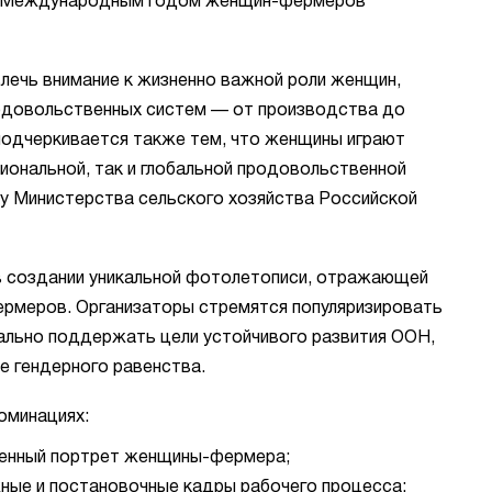
й Международным годом женщин-фермеров
влечь внимание к жизненно важной роли женщин,
одовольственных систем — от производства до
подчеркивается также тем, что женщины играют
циональной, так и глобальной продовольственной
у Министерства сельского хозяйства Российской
в создании уникальной фотолетописи, отражающей
ермеров. Организаторы стремятся популяризировать
ально поддержать цели устойчивого развития ООН,
е гендерного равенства.
оминациях:
нный портрет женщины-фермера;
ые и постановочные кадры рабочего процесса;