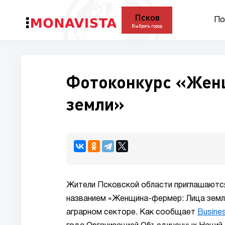
Псков
По
Выбрать город
Фотоконкурс «Жен
земли»
Жители Псковской области приглашаютс
названием «Женщина-фермер: Лица земли
аграрном секторе. Как сообщает
Busine