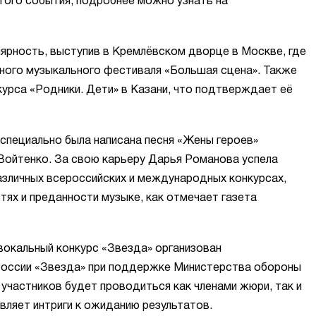
того события, подробнее можно узнать на
лярность, выступив в Кремлёвском дворце в Москве, где
ного музыкального фестиваля «Большая сцена». Также
урса «Родники. Дети» в Казани, что подтверждает её
 специально была написана песня «Жены героев»
Войтенко. За свою карьеру Дарья Романова успела
различных всероссийских и международных конкурсах,
ях и преданности музыке, как отмечает газета
окальный конкурс «Звезда» организован
оссии «Звезда» при поддержке Министерства обороны
участников будет проводиться как членами жюри, так и
вляет интриги к ожиданию результатов.