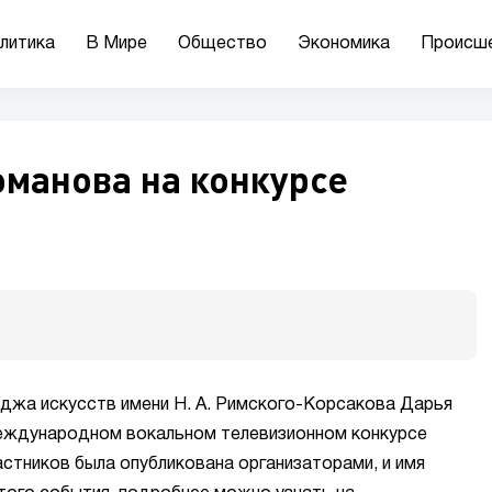
литика
В Мире
Общество
Экономика
Происш
оманова на конкурсе
джа искусств имени Н. А. Римского-Корсакова Дарья
международном вокальном телевизионном конкурсе
стников была опубликована организаторами, и имя