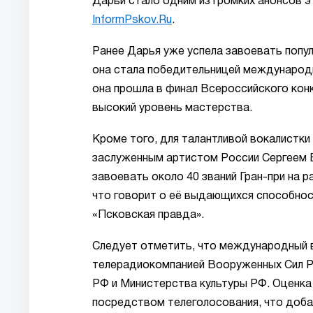
Дарьи стало одним из громких анонсов э
InformPskov.Ru
.
Ранее Дарья уже успела завоевать попу
она стала победительницей международ
она прошла в финал Всероссийского конк
высокий уровень мастерства.
Кроме того, для талантливой вокалистки
заслуженным артистом России Сергеем 
завоевать около 40 званий Гран-при на 
что говорит о её выдающихся способност
«Псковская правда».
Следует отметить, что международный в
телерадиокомпанией Вооруженных Сил Р
РФ и Министерства культуры РФ. Оценка 
посредством телеголосования, что доба