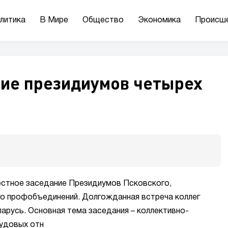
литика
В Мире
Общество
Экономика
Происш
ние президиумов четырех
стное заседание Президиумов Псковского,
го профобъединений. Долгожданная встреча коллег
арусь. Основная тема заседания – коллективно-
рудовых отн