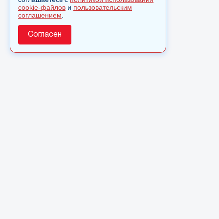
cookie-файлов
и
пользовательским
соглашением
.
Согласен
О сайте
© 2025 Сетевое издание «Monavista» зарегистрировано 
по надзору в сфере связи, информационных технологий 
коммуникаций (Роскомнадзор) 15 августа 2016 года. Сви
регистрации ЭЛ № ФС 77 - 66827
Полное или частичное использовании материалов сайта 
только после письменного разрешения.